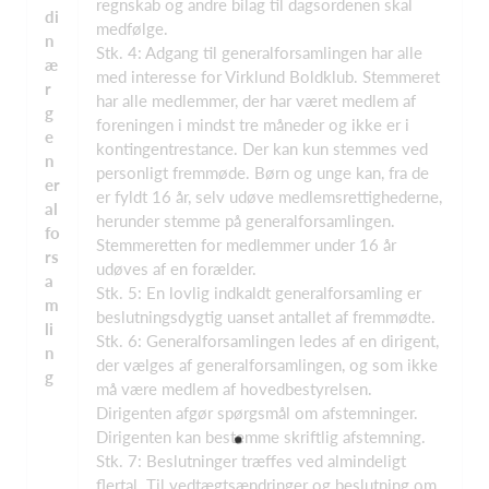
regnskab og andre bilag til dagsordenen skal
di
medfølge.
n
Stk. 4: Adgang til generalforsamlingen har alle
æ
med interesse for Virklund Boldklub. Stemmeret
r
har alle medlemmer, der har været medlem af
g
foreningen i mindst tre måneder og ikke er i
e
kontingentrestance. Der kan kun stemmes ved
n
personligt fremmøde. Børn og unge kan, fra de
er
er fyldt 16 år, selv udøve medlemsrettighederne,
al
herunder stemme på generalforsamlingen.
fo
Stemmeretten for medlemmer under 16 år
rs
udøves af en forælder.
a
Stk. 5: En lovlig indkaldt generalforsamling er
m
beslutningsdygtig uanset antallet af fremmødte.
li
Stk. 6: Generalforsamlingen ledes af en dirigent,
n
der vælges af generalforsamlingen, og som ikke
g
må være medlem af hovedbestyrelsen.
Dirigenten afgør spørgsmål om afstemninger.
Dirigenten kan bestemme skriftlig afstemning.
Stk. 7: Beslutninger træffes ved almindeligt
flertal. Til vedtægtsændringer og beslutning om