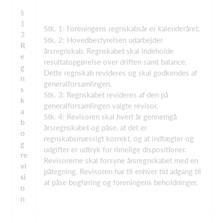
§
1
Stk. 1: Foreningens regnskabsår er kalenderåret.
3
Stk. 2: Hovedbestyrelsen udarbejder
R
årsregnskab. Regnskabet skal indeholde
e
resultatopgørelse over driften samt balance.
g
Dette regnskab revideres og skal godkendes af
n
generalforsamlingen.
s
Stk. 3: Regnskabet revideres af den på
k
generalforsamlingen valgte revisor.
a
Stk. 4: Revisoren skal hvert år gennemgå
b
årsregnskabet og påse, at det er
o
regnskabsmæssigt korrekt, og at indtægter og
g
udgifter er udtryk for rimelige dispositioner.
re
Revisorerne skal forsyne årsregnskabet med en
vi
påtegning. Revisoren har til enhver tid adgang til
si
at påse bogføring og foreningens beholdninger.
o
n