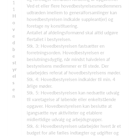
1
Ved et eller flere hovedbestyrelsesmedlemmers
1
udtræden imellem to generalforsamlinger kan
H
hovedbestyrelsen indkalde suppleant(er) og
o
foretage ny konstituering.
v
Antallet af afdelingsformænd skal altid udgøre
e
flertallet i bestyrelsen.
d
Stk. 3: Hovedbestyrelsen fastsætter en
b
forretningsorden. Hovedbestyrelsen er
e
beslutningsdygtig, når mindst halvdelen af
st
bestyrelsens medlemmer er til stede. Der
yr
udarbejdes referat af hovedbestyrelsens møder.
el
Stk. 4: Hovedbestyrelsen indkalder til min. 4
s
årlige møder.
e
Stk. 5: Hovedbestyrelsen kan nedsætte udvalg
n
til varetagelse af løbende eller enkeltstående
opgaver. Hovedbestyrelsen kan beslutte at
igangsætte nye aktiviteter og etablere
midlertidige udvalg og arbejdsgrupper.
Stk. 6: Hovedbestyrelsen udarbejder hvert år et
budget for alle fælles indtægter og udgifter og