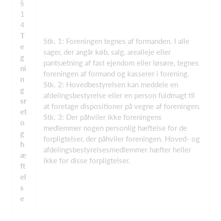
§
1
4
T
Stk. 1: Foreningen tegnes af formanden. I alle
e
sager, der angår køb, salg, arealleje eller
g
pantsætning af fast ejendom eller løsøre, tegnes
ni
foreningen af formand og kasserer i forening.
n
Stk. 2: Hovedbestyrelsen kan meddele en
g
afdelingsbestyrelse eller en person fuldmagt til
sr
at foretage dispositioner på vegne af foreningen.
et
Stk. 3: Der påhviler ikke foreningens
o
medlemmer nogen personlig hæftelse for de
g
forpligtelser, der påhviler foreningen. Hoved- og
h
afdelingsbestyrelsesmedlemmer hæfter heller
æ
ikke for disse forpligtelser.
ft
el
s
e