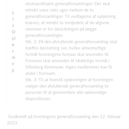
ekstraordinære generalforsamlinger. Der skal
mindst være seks uger mellem de to
§
generalforsamlinger. Til vedtagelse af opløsning
1
kræves, at mindst to tredjedele af de afgivne
6
stemmer er for beslutningen på begge
O
generalforsamlinger.
pl
Stk. 2: På den afsluttende generalforsamling skal
ø
træffes beslutning om, hvilke almennyttige
s
formål foreningens formue skal anvendes til.
ni
Formuen skal anvendes til idrætslige formål i
n
Silkeborg Kommune. Ingen medlemmer kan få
g
andel i formuen.
Stk. 3: Til at forestå opløsningen af foreningen
vælger den afsluttende generalforsamling to
personer til at gennemføre alle nødvendige
dispositioner.
Godkendt på foreningens generalforsamling den 22. februar
2023.