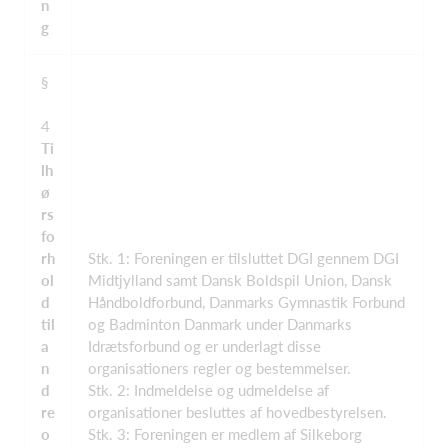
n
g
§
4
Ti
lh
ø
rs
fo
rh
Stk. 1: Foreningen er tilsluttet DGI gennem DGI
ol
Midtjylland samt Dansk Boldspil Union, Dansk
d
Håndboldforbund, Danmarks Gymnastik Forbund
til
og Badminton Danmark under Danmarks
a
Idrætsforbund og er underlagt disse
n
organisationers regler og bestemmelser.
d
Stk. 2: Indmeldelse og udmeldelse af
re
organisationer besluttes af hovedbestyrelsen.
o
Stk. 3: Foreningen er medlem af Silkeborg