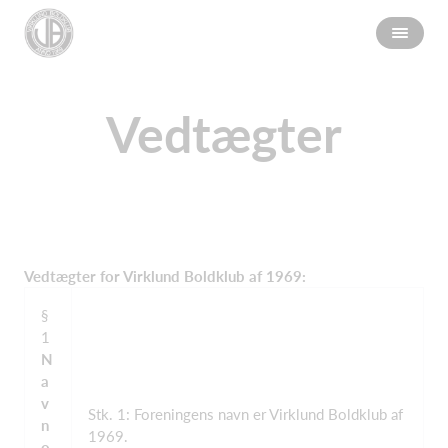
Vedtægter
Vedtægter for Virklund Boldklub af 1969:
§
1
N
a
v
Stk. 1: Foreningens navn er Virklund Boldklub af
n
1969.
o