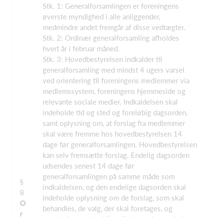
Stk. 1: Generalforsamlingen er foreningens
øverste myndighed i alle anliggender,
medmindre andet fremgår af disse vedtægter.
Stk. 2: Ordinær generalforsamling afholdes
hvert år i februar måned.
Stk. 3: Hovedbestyrelsen indkalder til
generalforsamling med mindst 4 ugers varsel
ved orientering til foreningens medlemmer via
medlemssystem, foreningens hjemmeside og
relevante sociale medier. Indkaldelsen skal
indeholde tid og sted og foreløbig dagsorden,
samt oplysning om, at forslag fra medlemmer
skal være fremme hos hovedbestyrelsen 14
dage før generalforsamlingen. Hovedbestyrelsen
kan selv fremsætte forslag. Endelig dagsorden
udsendes senest 14 dage før
generalforsamlingen på samme måde som
§
indkaldelsen, og den endelige dagsorden skal
8
indeholde oplysning om de forslag, som skal
O
behandles, de valg, der skal foretages, og
r