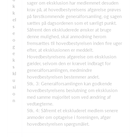
sager om eksklusion har medlemmet desuden
k
krav på, at hovedbestyrelsens afgørelse prøves
k
på førstkommende generalforsamling, og sagen
el
sættes på dagsordenen som et særligt punkt.
s
Såfremt den ekskluderede ønsker at bruge
e
denne mulighed, skal anmodning herom
o
fremsættes til hovedbestyrelsen inden fire uger
g
efter, at eksklusionen er meddelt.
e
Hovedbestyrelsens afgørelse om eksklusion
k
gælder, selvom den er krævet indbragt for
s
generalforsamlingen, medmindre
kl
hovedbestyrelsen bestemmer andet.
u
Stk. 3: Generalforsamlingen kan godkende
si
hovedbestyrelsens beslutning om eksklusion
o
med samme majoritet som ved ændring af
n
vedtægterne.
Stk. 4: Såfremt et ekskluderet medlem senere
anmoder om optagelse i foreningen, afgør
hovedbestyrelsen spørgsmålet.