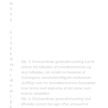
m
li
n
g
§
1
0
E
k
st
Stk. 1: Ekstraordinær generalforsamling kan til
ra
enhver tid indkaldes af hovedbestyrelsen og
o
skal indkaldes, når mindst en femtedel af
r
foreningens stemmeberettigede medlemmer
di
skriftligt over for hovedbestyrelsen fremsætter
n
krav herom med angivelse af det emne, som
æ
kræves behandlet.
r
Stk. 2: Ekstraordinær generalforsamling skal
g
afholdes senest fire uger efter, at kravet er
e