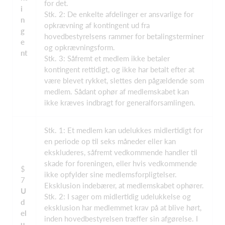
for det.
i
Stk. 2: De enkelte afdelinger er ansvarlige for
n
opkrævning af kontingent ud fra
g
hovedbestyrelsens rammer for betalingsterminer
e
og opkrævningsform.
nt
Stk. 3: Såfremt et medlem ikke betaler
kontingent rettidigt, og ikke har betalt efter at
være blevet rykket, slettes den pågældende som
medlem. Sådant ophør af medlemskabet kan
ikke kræves indbragt for generalforsamlingen.
Stk. 1: Et medlem kan udelukkes midlertidigt for
en periode op til seks måneder eller kan
ekskluderes, såfremt vedkommende handler til
skade for foreningen, eller hvis vedkommende
$
ikke opfylder sine medlemsforpligtelser.
7
Eksklusion indebærer, at medlemskabet ophører.
U
Stk. 2: I sager om midlertidig udelukkelse og
d
eksklusion har medlemmet krav på at blive hørt,
el
inden hovedbestyrelsen træffer sin afgørelse. I
u