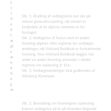
§
1
5
Stk. 1: Ændring af vedtægterne kan ske på
V
enhver generalforsamling, når mindst to
e
tredjedele af de afgivne stemmer er for
d
forslaget.
t
Stk. 2: Vedtagelse af fusion med en anden
æ
forening afgøres efter reglerne for vedtægts-
gt
ændringer, når Virklund Boldklub er fortsættende
s
forening. Hvis Virklund Boldklub lægges ind
æ
under en anden forening anvendes i stedet
n
reglerne om opløsning jf. §16.
d
Stk. 3: Vedtægtsændringer skal godkendes af
ri
Silkeborg Kommune
n
g
er
Stk. 1: Beslutning om foreningens opløsning
kræver vedtagelse på to på hinanden følgende