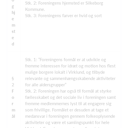
Stk. 2: Foreningens hjemsted er Silkeborg
g
Kommune.
hj
Stk. 3: Foreningens farver er hvid og sort
e
m
st
e
d
Stk. 1: ”Foreningens formål er at udvikle og
fremme interessen for idræt og motion hos flest
mulige borgere lokalt i Virklund, og tilbyde
§
relevante og sammenhængsskabende aktiviteter
2
for alle aldersgrupper”
F
Stk. 2: Foreningen har også til formål at styrke
o
fællesskabet og det sociale liv i foreningen samt
r
fremme medlemmernes lyst til at engagere sig
m
som frivillige. Formålet er desuden at tage et
ål
medansvar i foreningen gennem folkeoplysende
aktiviteter og være et samlingspunkt for hele