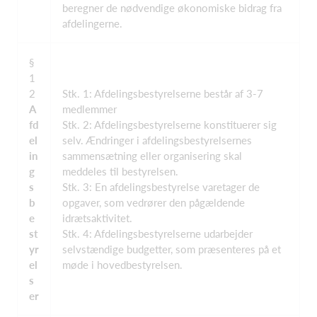
beregner de nødvendige økonomiske bidrag fra
afdelingerne.
§
1
2
Stk. 1: Afdelingsbestyrelserne består af 3-7
A
medlemmer
fd
Stk. 2: Afdelingsbestyrelserne konstituerer sig
el
selv. Ændringer i afdelingsbestyrelsernes
in
sammensætning eller organisering skal
g
meddeles til bestyrelsen.
s
Stk. 3: En afdelingsbestyrelse varetager de
b
opgaver, som vedrører den pågældende
e
idrætsaktivitet.
st
Stk. 4: Afdelingsbestyrelserne udarbejder
yr
selvstændige budgetter, som præsenteres på et
el
møde i hovedbestyrelsen.
s
er