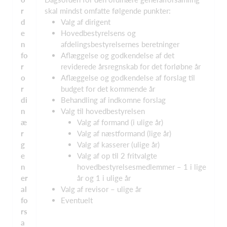
r
skal mindst omfatte følgende punkter:
d
Valg af dirigent
e
Hovedbestyrelsens og
n
afdelingsbestyrelsernes beretninger
fo
Aflæggelse og godkendelse af det
r
reviderede årsregnskab for det forløbne år
o
Aflæggelse og godkendelse af forslag til
r
budget for det kommende år
di
Behandling af indkomne forslag
n
Valg til hovedbestyrelsen
æ
Valg af formand (i ulige år)
r
Valg af næstformand (lige år)
g
Valg af kasserer (ulige år)
e
Valg af op til 2 fritvalgte
n
hovedbestyrelsesmedlemmer – 1 i lige
er
år og 1 i ulige år
al
Valg af revisor – ulige år
fo
Eventuelt
rs
a