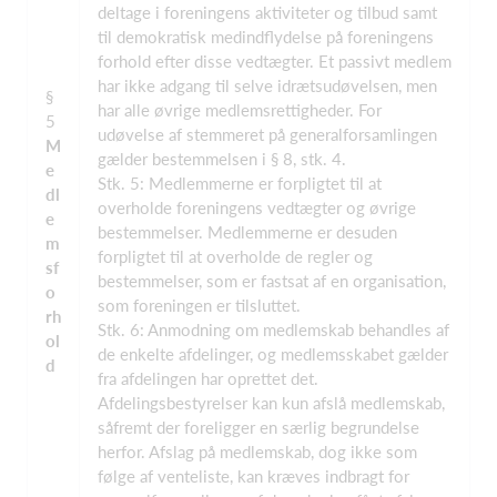
deltage i foreningens aktiviteter og tilbud samt
til demokratisk medindflydelse på foreningens
forhold efter disse vedtægter. Et passivt medlem
har ikke adgang til selve idrætsudøvelsen, men
§
har alle øvrige medlemsrettigheder. For
5
udøvelse af stemmeret på generalforsamlingen
M
gælder bestemmelsen i § 8, stk. 4.
e
Stk. 5: Medlemmerne er forpligtet til at
dl
overholde foreningens vedtægter og øvrige
e
bestemmelser. Medlemmerne er desuden
m
forpligtet til at overholde de regler og
sf
bestemmelser, som er fastsat af en organisation,
o
som foreningen er tilsluttet.
rh
Stk. 6: Anmodning om medlemskab behandles af
ol
de enkelte afdelinger, og medlemsskabet gælder
d
fra afdelingen har oprettet det.
Afdelingsbestyrelser kan kun afslå medlemskab,
såfremt der foreligger en særlig begrundelse
herfor. Afslag på medlemskab, dog ikke som
følge af venteliste, kan kræves indbragt for