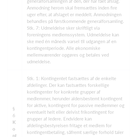
generalforsamlingen af den, der har fået afslag.
Anmodning herom skal fremsættes inden fire
uger efter, at afslaget er meddelt. Anmodningen
behandles på førstkommende generalforsamling.
Stk. 7: Udmeldelse sker skriftligt via
foreningens medlemssystem. Udmeldelse kan
ske med én måneds varsel til udgangen af en
kontingentperiode. Alle økonomiske
mellemværender opgøres og betales ved
udmeldelse.
Stk. 1: Kontingentet fastsættes af de enkelte
afdelinger. Der kan fastsættes forskellige
kontingenter for konkrete grupper af
medlemmer, herunder aldersbestemt kontingent
for aktive, kontingent for passive medlemmer og
§
eventuelt helt eller delvist frikontingent for
6
grupper af ledere. Endvidere kan
K
afdelingsbestyrelsen fritage et medlem for
o
kontingentbetaling, såfremt særlige forhold taler
nt