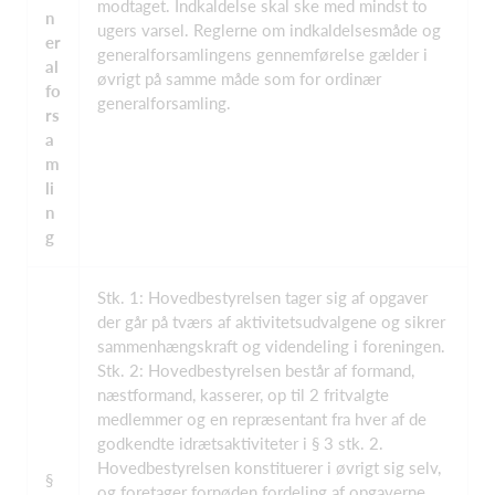
modtaget. Indkaldelse skal ske med mindst to
n
ugers varsel. Reglerne om indkaldelsesmåde og
er
generalforsamlingens gennemførelse gælder i
al
øvrigt på samme måde som for ordinær
fo
generalforsamling.
rs
a
m
li
n
g
Stk. 1: Hovedbestyrelsen tager sig af opgaver
der går på tværs af aktivitetsudvalgene og sikrer
sammenhængskraft og videndeling i foreningen.
Stk. 2: Hovedbestyrelsen består af formand,
næstformand, kasserer, op til 2 fritvalgte
medlemmer og en repræsentant fra hver af de
godkendte idrætsaktiviteter i § 3 stk. 2.
Hovedbestyrelsen konstituerer i øvrigt sig selv,
§
og foretager fornøden fordeling af opgaverne.