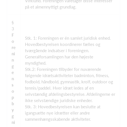
Virklund. Foreningen varetager disse interesser
på et almennyttigt grundlag.
§
3
F
Stk. 1: Foreningen er én samlet juridisk enhed.
o
Hovedbestyrelsen koordinerer fælles og
re
tværgående indsatser i foreningen.
ni
Generalforsamlingen har den højeste
n
myndighed.
g
Stk.2: Foreningen tilbyder for nuværende
e
følgende idrætsaktiviteter badminton, fitness
,
n
fodbold, håndbold, gymnastik, krolf, outdoor og
s
tennis/paddel. Hver idræt ledes af en
o
selvstændig afdelingsbestyrelse. Afdelingerne er
p
ikke selvstændige juridiske enheder.
b
Stk. 3: Hovedbestyrelsen kan beslutte at
y
igangsætte nye idrætter eller andre
g
sammenhængsskabende aktiviteter.
ni