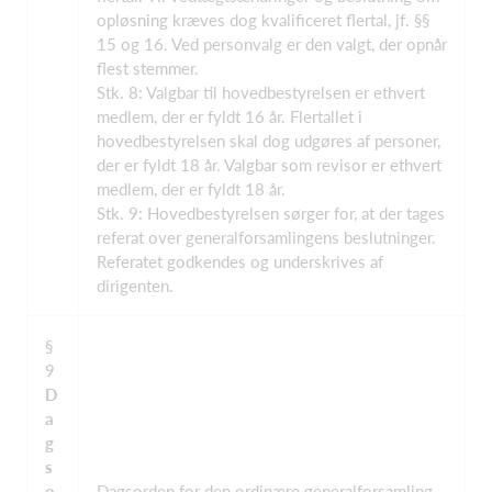
opløsning kræves dog kvalificeret flertal, jf. §§
15 og 16. Ved personvalg er den valgt, der opnår
flest stemmer.
Stk. 8: Valgbar til hovedbestyrelsen er ethvert
medlem, der er fyldt 16 år. Flertallet i
hovedbestyrelsen skal dog udgøres af personer,
der er fyldt 18 år. Valgbar som revisor er ethvert
medlem, der er fyldt 18 år.
Stk. 9: Hovedbestyrelsen sørger for, at der tages
referat over generalforsamlingens beslutninger.
Referatet godkendes og underskrives af
dirigenten.
§
9
D
a
g
s
o
Dagsorden for den ordinære generalforsamling