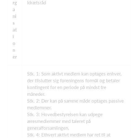
rg
Idrætsråd
a
ni
s
at
i
o
n
er
Stk. 1: Som aktivt medlem kan optages enhver,
der tilslutter sig foreningens formål og betaler
kontingent for en periode på mindst tre
måneder.
Stk. 2: Der kan på samme måde optages passive
medlemmer.
Stk. 3: Hovedbestyrelsen kan udpege
æresmedlemmer med taleret på
generalforsamlingen.
Stk. 4: Ethvert aktivt medlem har ret til at