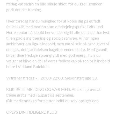
fredag var sådan en lille smule skidt, for du gad i grunden
godt det der træning.
Hver torsdag har du mulighed for at koble dig på et fedt
fællesskab med motion som omdrejningspunkt i Virklund.
Herre senior håndbold henvender sig til alle dem, der har lyst
til en god gang træning og socialt samvær. Vi har ingen
ambitioner om liga-håndbold, men når vi står på bane giver vi
den gas, det gør følelsen bagefter endnu bedre. Med garanti
bliver dine fredage sprængfyldt med god energi, hvis du
vælger at blive en del af vores fællesskab på senior håndbold
herre i Virklund Boldklub.
Vi træner tirsdag kl. 20:00-22:00. Sæsonstart uge 33.
KLIK PÅ TILMELDING OG VÆR MED. Alle kan prøve at
træne gratis med i august og september.
(Dit medlemsskab fortsætter indtil du selv opsiger det)
OPLYS DIN TIDLIGERE KLUB