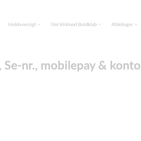
Holdoversigt
Om Virklund Boldklub
Afdelinger
, Se-nr., mobilepay & kon