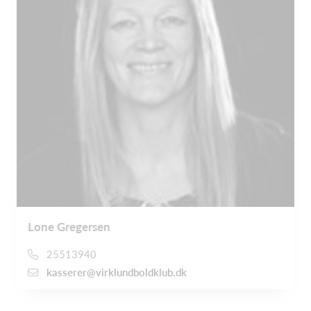
Lone Gregersen
25513940
kasserer@virklundboldklub.dk