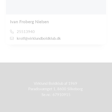
Ivan Froberg Nielsen
25513940
krolf@virklundboldklub.dk
Virklund Boldklub af 1969
Paradisvænget 1, 8600 Silkeborg
Se.nr.: 67910915