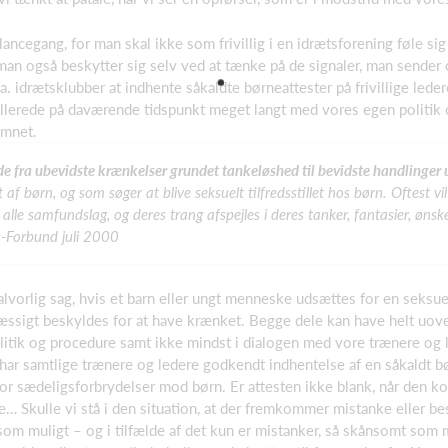
ncegang, for man skal ikke som frivillig i en idrætsforening føle si
 man også beskytter sig selv ved at tænke på de signaler, man sender 
. idrætsklubber at indhente såkaldte børneattester på frivillige lede
allerede på daværende tidspunkt meget langt med vores egen politik 
 emnet.
 fra ubevidste krænkelser grundet tankeløshed til bevidste handlinger u
et af børn, og som søger at blive seksuelt tilfredsstillet hos børn. Oftest
 alle samfundslag, og deres trang afspejles i deres tanker, fantasier, øns
s-Forbund juli 2000
alvorlig sag, hvis et barn eller ungt menneske udsættes for en seks
æssigt beskyldes for at have krænket. Begge dele kan have helt uov
olitik og procedure samt ikke mindst i dialogen med vore trænere og l
r samtlige trænere og ledere godkendt indhentelse af en såkaldt børn
 for sædeligsforbrydelser mod børn. Er attesten ikke blank, når den 
e… Skulle vi stå i den situation, at der fremkommer mistanke eller be
som muligt – og i tilfælde af det kun er mistanker, så skånsomt som mu