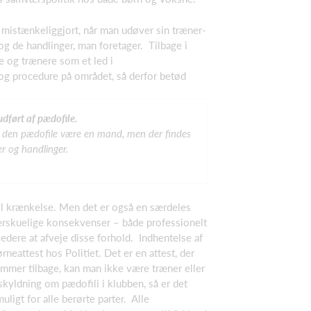
g mistænkeliggjort, når man udøver sin træner-
og de handlinger, man foretager. Tilbage i
re og trænere som et led i
og procedure på området, så derfor betød
dført af pædofile.
 vil den pædofile være en mand, men der findes
ker og handlinger.
uel krænkelse. Men det er også en særdeles
erskuelige konsekvenser – både professionelt
edere at afveje disse forhold. Indhentelse af
eattest hos Politiet. Det er en attest, der
kommer tilbage, kan man ikke være træner eller
skyldning om pædofili i klubben, så er det
ligt for alle berørte parter. Alle