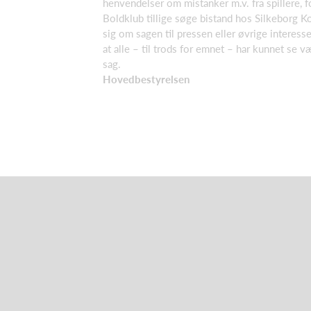
henvendelser om mistanker m.v. fra spillere, 
Boldklub tillige søge bistand hos Silkeborg 
sig om sagen til pressen eller øvrige interess
at alle – til trods for emnet – har kunnet se væ
sag.
Hovedbestyrelsen