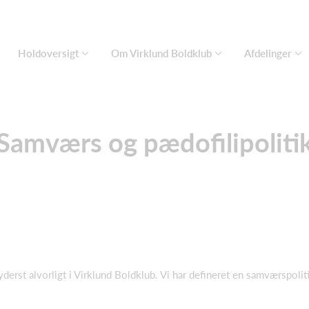
Holdoversigt
Om Virklund Boldklub
Afdelinger
Samværs og pædofilipoliti
 yderst alvorligt i Virklund Boldklub. Vi har defineret en samværspoli