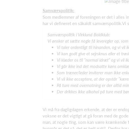
Samværspolitik:
Som medlemmer af foreningen er det i alles int
har vi defineret en såkaldt samværspolitik.Vi 
Samværspolitik i Virklund Boldklub:
Vi ønsker at sætte nogle få leveregler op, so
Vi taler ordentligt til hinanden, og vi vi
Vi kan godt give et sejrsknus eller et tr
Vi klæder os til ”normal idræt” og vi vil
Vi går ikke ind det modsatte køns omkl
Som træner/leder inviterer man ikke enk
Vi vil ikke acceptere, at der opstår ”kære
På ture med overnatning er der altid mi
Der drikkes ikke alkohol på ture med bø
Vi må fra dagligdagen erkende, at der er endog
voksne er det vigtigt at gå foran med de gode 
man, at nogle ting, som kan være krænkende fo
hvornår er det så, det er helt galt? Derfor ha