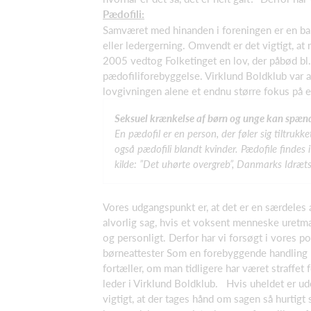
Pædofili:
Samværet med hinanden i foreningen er en bala
eller ledergerning. Omvendt er det vigtigt, at
2005 vedtog Folketinget en lov, der påbød bl.a
pædofiliforebyggelse. Virklund Boldklub var 
lovgivningen alene et endnu større fokus på
Seksuel krænkelse af børn og unge kan spænde
En pædofil er en person, der føler sig tiltrukk
også pædofili blandt kvinder. Pædofile findes i
kilde: ”Det uhørte overgreb”, Danmarks Idræt
Vores udgangspunkt er, at det er en særdeles 
alvorlig sag, hvis et voksent menneske uretm
og personligt. Derfor har vi forsøgt i vores p
børneattester Som en forebyggende handling ha
fortæller, om man tidligere har været straffet
leder i Virklund Boldklub. Hvis uheldet er ud
vigtigt, at der tages hånd om sagen så hurtigt 