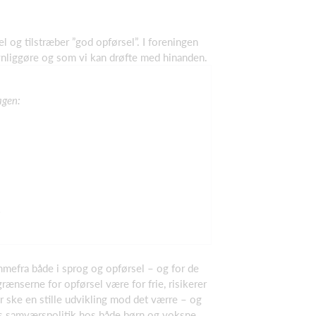
l og tilstræber ”god opførsel”. I foreningen
 synliggøre og som vi kan drøfte med hinanden.
agen:
,
emmefra både i sprog og opførsel – og for de
rænserne for opførsel være for frie, risikerer
r ske en stille udvikling mod det værre – og
ores samværspolitik hos både børn og voksne.