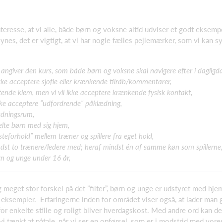
eresse, at vi alle, både børn og voksne altid udviser et godt eksempe
synes, det er vigtigt, at vi har nogle fælles pejlemærker, som vi kan
m angiver den kurs, som både børn og voksne skal navigere efter i dagligd
l ikke acceptere sjofle eller krænkende tilråb/kommentarer,
østende klem, men vi vil ikke acceptere krænkende fysisk kontakt,
 ikke acceptere ”udfordrende” påklædning,
ædningsrum,
elte børn med sig hjem,
steforhold” mellem træner og spillere fra eget hold,
ndst to trænere/ledere med; heraf mindst én af samme køn som spillerne
rn og unge under 16 år,
 meget stor forskel på det ”filter”, børn og unge er udstyret med hj
eksempler. Erfaringerne inden for området viser også, at lader man g
r enkelte stille og roligt bliver hverdagskost. Med andre ord kan de
r vi tænkt at påtale, når vi ser en opførsel, som er i modstrid med v