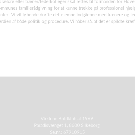
forældre eller træner/lederkolleger skal rettes til formanden for Hov
Kommunes familierådgivning for at kunne trække på professionel hjæl
enter. Vi vil løbende drøfte dette emne indgående med trænere og lede
rdien af både politik og procedure. Vi håber så, at det er spildte kræf
Virklund Boldklub af 1969
Paradisvænget 1, 8600 Silkeborg
Se.nr.: 67910915