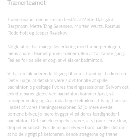
Trænerteamet
Trænerteamet denne sæson består af Mette Dalsgård
Bergmann, Mette Tang Sørensen, Morten Würtz, Rasmus
Fjederholt og Jesper Raalskov.
Nogle af os har mange års erfaring med trænergerningen,
mens andre i teamet prøver trænerrollen af for første gang.
Fælles for os alle er dog, at vi elsker badminton.
Vi har en inkluderende tilgang til vores træning i badminton.
Det vil sige, at det skal være sjovt for alle at spille
badminton og deltage i vores træningssessioner. Selvom det
enkelte barns glæde ved badminton kommer først, så
forsøger vi dog også at indarbejde teknikker, fifs og finesser
i løbet af vores træningssessioner. Så jo mere øvede
børnene bliver, jo mere bygger vi på deres færdigheder i
badminton. Det kan eksempelvis være, at vi øver serv, clear,
drop eller smash. For de mindst øvede børn handler det om
at holde rigtigt på ketcheren, kende stregerne og træne