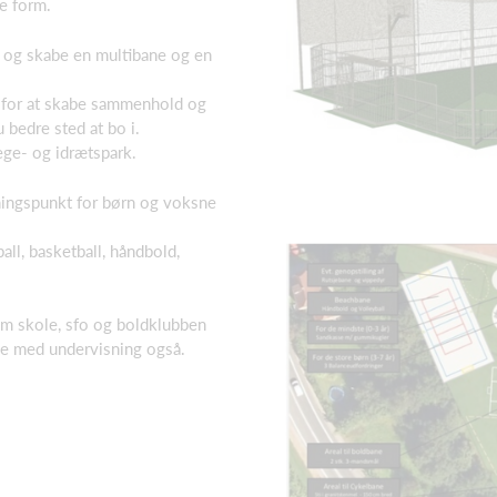
ge form.
n og skabe en multibane og en
et for at skabe sammenhold og
 bedre sted at bo i.
lege- og idrætspark.
ningspunkt for børn og voksne
ll, basketball, håndbold,
em skole, sfo og boldklubben
lse med undervisning også.