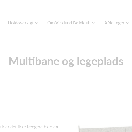
Holdoversigt
Om Virklund Boldklub
Afdelinger
Multibane og legeplads
isk er det ikke længere bare en