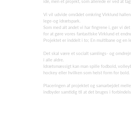
idé, men et projekt, som allerede er ved at ta
Vi vil udvide området omkring Virklund halle
lege-og idrætspark.
Som med alt andet vi har fingrene i, gør vi d
for at gøre vores fantastiske Virklund et endnu
Projektet er inddelt i to; En multibane og en 
Det skal være et socialt samlings- og omdrej
i alle aldre.
Idrætsmæssigt kan man spille fodbold, volleyba
hockey eller hvilken som helst form for bold.
Placeringen af projektet og samarbejdet mell
indbyder samtidig til at det bruges i forbinde