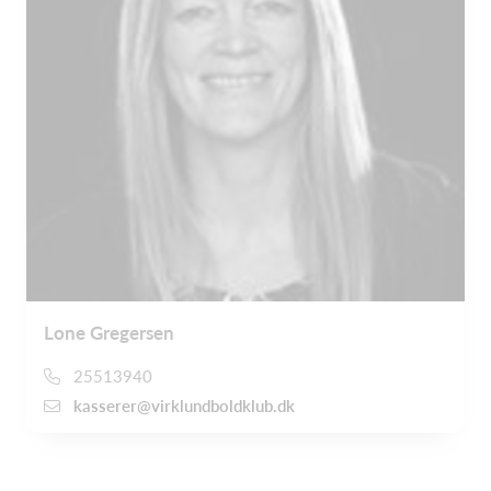
Lone Gregersen
25513940
kasserer@virklundboldklub.dk