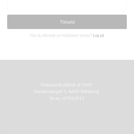
Tilmeld
Har du allerede en Holdsport-konto?
Log på
Virklund Boldklub af 1969
Paradisvænget 1, 8600 Silkeborg
Se.nr.: 67910915