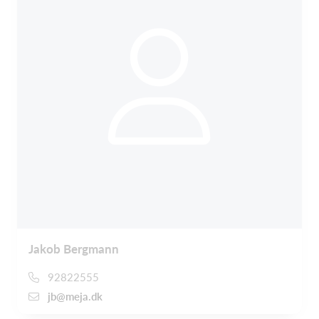
Jakob Bergmann
92822555
jb@meja.dk