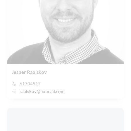
Jesper Raalskov
61704517
raalskov@hotmail.com